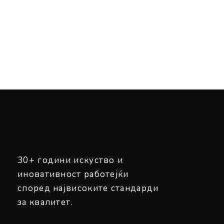
30+ години искуство и
иновативност работејќи
според највисоките стандарди
за квалитет.